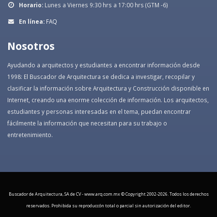
Horario:
Lunes a Viernes 9:30 hrs a 17:00 hrs (GTM -6)
En línea:
FAQ
Nosotros
Ayudando a arquitectos y estudiantes a encontrar información desde
1998: El Buscador de Arquitectura se dedica a investigar, recopilar y
clasificar la información sobre Arquitectura y Construcción disponible en
Internet, creando una enorme colección de información. Los arquitectos,
estudiantes y personas interesadas en el tema, puedan encontrar
fácilmente la información que necesitan para su trabajo o
entretenimiento.
Buscador de Arquitectura, SA de CV - www.arq.com.mx © Copyright 2002-
2026. Todos los derechos
reservados. Prohibida su reproduccón total o parcial sin autorización del editor.