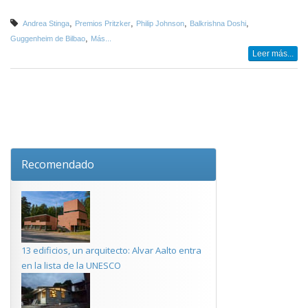
,
,
,
,
Andrea Stinga
Premios Pritzker
Philip Johnson
Balkrishna Doshi
,
Guggenheim de Bilbao
Más...
Leer más...
Recomendado
13 edificios, un arquitecto: Alvar Aalto entra
en la lista de la UNESCO