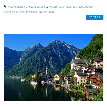
,
,
,
MAD architects
MAD Arquitectos
Metallic Solar Powered Cloud Museum
,
,
Museo en la Nube de Xiamen
museo
Más...
Leer más...