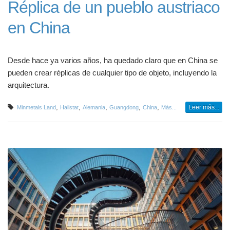
Réplica de un pueblo austriaco
en China
Desde hace ya varios años, ha quedado claro que en China se
pueden crear réplicas de cualquier tipo de objeto, incluyendo la
arquitectura.
,
,
,
,
,
Leer más...
Minmetals Land
Hallstat
Alemania
Guangdong
China
Más...