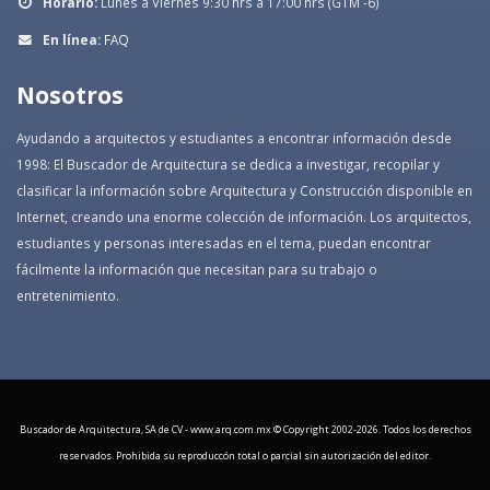
Horario:
Lunes a Viernes 9:30 hrs a 17:00 hrs (GTM -6)
En línea:
FAQ
Nosotros
Ayudando a arquitectos y estudiantes a encontrar información desde
1998: El Buscador de Arquitectura se dedica a investigar, recopilar y
clasificar la información sobre Arquitectura y Construcción disponible en
Internet, creando una enorme colección de información. Los arquitectos,
estudiantes y personas interesadas en el tema, puedan encontrar
fácilmente la información que necesitan para su trabajo o
entretenimiento.
Buscador de Arquitectura, SA de CV - www.arq.com.mx © Copyright 2002-
2026. Todos los derechos
reservados. Prohibida su reproduccón total o parcial sin autorización del editor.