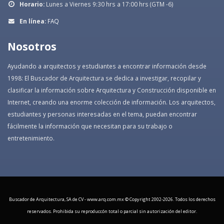
Horario:
Lunes a Viernes 9:30 hrs a 17:00 hrs (GTM -6)
En línea:
FAQ
Nosotros
Ayudando a arquitectos y estudiantes a encontrar información desde
1998: El Buscador de Arquitectura se dedica a investigar, recopilar y
clasificar la información sobre Arquitectura y Construcción disponible en
Internet, creando una enorme colección de información. Los arquitectos,
estudiantes y personas interesadas en el tema, puedan encontrar
fácilmente la información que necesitan para su trabajo o
entretenimiento.
Buscador de Arquitectura, SA de CV - www.arq.com.mx © Copyright 2002-
2026. Todos los derechos
reservados. Prohibida su reproduccón total o parcial sin autorización del editor.