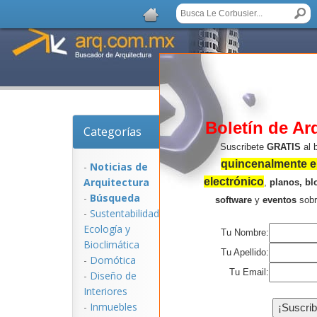
Boletín de Ar
Categorías
Noticias de Arquitectu
Suscribete
GRATIS
al 
quincenalmente en
-
Noticias de
Arquitectura
electrónico
,
planos, bl
-
Búsqueda
software
y
eventos
sob
-
Sustentabilidad,
Ecologí­a y
Tu Nombre:
Bioclimática
Tu Apellido:
-
Domótica
Tu Email:
-
Diseño de
Interiores
NOTICIAS:
-
Inmuebles