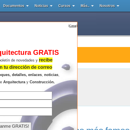
Documentos
Noticias
Cursos
Más..
Nosotros
[
Cerrar
]
quitectura GRATIS
ra : iglesia de Juan XXIII
recibe
boletín de novedades y
 tu dirección de correo
oques, detalles, enlaces
,
noticias
,
iglesia de Juan XXIII
re
Arquitectura
y
Construcción.
Resultados de la búsqueda .