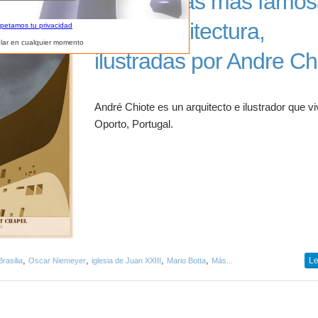
Las iglesias más famo
de la arquitectura,
spetamos tu privacidad
lar en cualquier momento
ilustradas por Andre Ch
André Chiote es un arquitecto e ilustrador que v
Oporto, Portugal.
,
,
,
,
Le
rasilia
Oscar Niemeyer
iglesia de Juan XXIII
Mario Botta
Más...