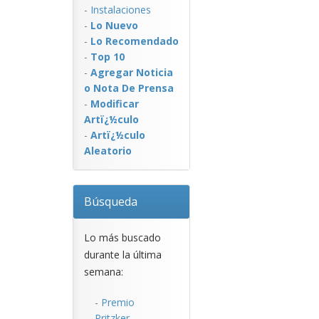
-
Instalaciones
-
Lo Nuevo
-
Lo Recomendado
-
Top 10
-
Agregar Noticia
o Nota De Prensa
-
Modificar
Artï¿½culo
-
Artï¿½culo
Aleatorio
Búsqueda
Lo más buscado
durante la última
semana:
-
Premio
Pritzker