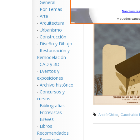
-
General
-
Por Temas
Nosotros re
-
Arte
y puedes cance
-
Arquitectura
-
Urbanismo
-
Construcción
-
Diseño y Dibujo
-
Restauración y
Remodelación
-
CAD y 3D
-
Eventos y
exposiciones
-
Archivo histórico
-
Concursos y
cursos
-
Bibliografias
-
Entrevistas
,
André Chiote
Catedral de B
-
Breves
-
Libros
Recomendados
-
Proyectos