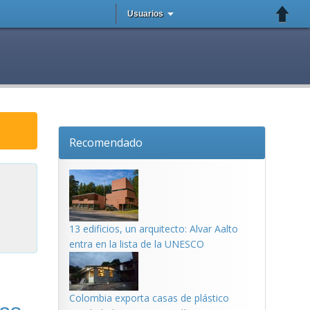
Usuarios
Recomendado
13 edificios, un arquitecto: Alvar Aalto
entra en la lista de la UNESCO
Colombia exporta casas de plástico