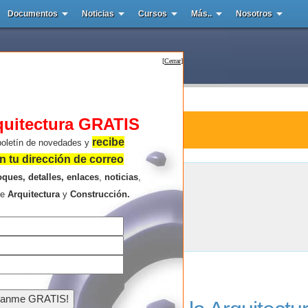
Documentos
Noticias
Cursos
Más..
Nosotros
[
Cerrar
]
quitectura GRATIS
tura : examen
recibe
boletín de novedades y
 tu dirección de correo
oques, detalles, enlaces
,
noticias
,
examen
re
Arquitectura
y
Construcción.
Resultados de la búsqueda .