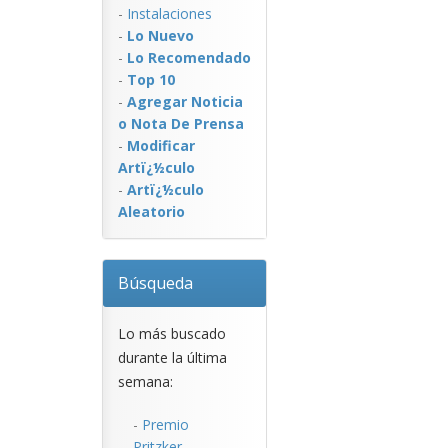
-
Instalaciones
-
Lo Nuevo
-
Lo Recomendado
-
Top 10
-
Agregar Noticia
o Nota De Prensa
-
Modificar
Artï¿½culo
-
Artï¿½culo
Aleatorio
Búsqueda
Lo más buscado
durante la última
semana:
-
Premio
Pritzker