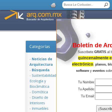
Boletín de Ar
Categorías
Noticias de Arquitec
Suscribete
GRATIS
al 
quincenalmente en
-
Noticias de
Arquitectura
electrónico
,
planos, bl
-
Búsqueda
software
y
eventos
sob
-
Sustentabilidad,
Ecologí­a y
Tu Nombre:
Bioclimática
Tu Apellido:
-
Domótica
Tu Email:
-
Diseño de
Interiores
NOTICIAS:
-
Inmuebles