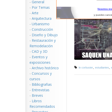
-
General
-
Por Temas
Nosotros re
-
Arte
y puedes cance
-
Arquitectura
-
Urbanismo
-
Construcción
-
Diseño y Dibujo
-
Restauración y
Remodelación
-
CAD y 3D
-
Eventos y
exposiciones
,
,
-
Archivo histórico
le corbusier
estudiantes
-
Concursos y
cursos
-
Bibliografias
-
Entrevistas
-
Breves
-
Libros
Recomendados
-
Proyectos