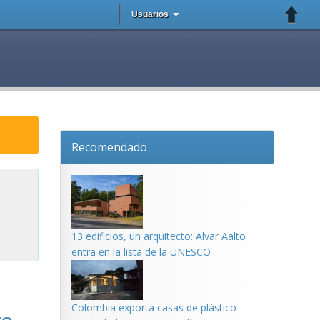
Usuarios
Recomendado
13 edificios, un arquitecto: Alvar Aalto
entra en la lista de la UNESCO
Colombia exporta casas de plástico