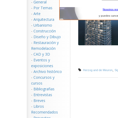
-
General
-
Por Temas
Nosotros re
-
Arte
y puedes cance
-
Arquitectura
-
Urbanismo
-
Construcción
-
Diseño y Dibujo
-
Restauración y
Remodelación
-
CAD y 3D
-
Eventos y
exposiciones
,
Herzog and de Meuron
Si
-
Archivo histórico
-
Concursos y
cursos
-
Bibliografias
-
Entrevistas
-
Breves
-
Libros
Recomendados
-
Proyectos