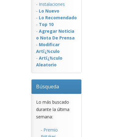
-
Instalaciones
-
Lo Nuevo
-
Lo Recomendado
-
Top 10
-
Agregar Noticia
o Nota De Prensa
-
Modificar
Artï¿½culo
-
Artï¿½culo
Aleatorio
Búsqueda
Lo más buscado
durante la última
semana:
-
Premio
Pritzker