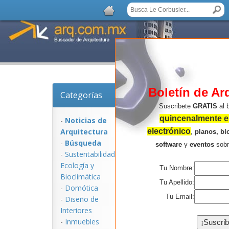
Boletín de Ar
Categorías
Noticias de Arquitec
Suscribete
GRATIS
al 
quincenalmente en
-
Noticias de
Arquitectura
electrónico
,
planos, bl
-
Búsqueda
software
y
eventos
sob
-
Sustentabilidad,
Ecologí­a y
Tu Nombre:
Bioclimática
Tu Apellido:
-
Domótica
Tu Email:
-
Diseño de
Interiores
NOTICIAS:
-
Inmuebles