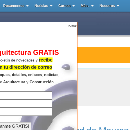
Documentos
Noticias
Cursos
Más..
Nosotros
[
Cerrar
]
quitectura GRATIS
tura : condminio
recibe
boletín de novedades y
 tu dirección de correo
oques, detalles, enlaces
,
noticias
,
condminio
re
Arquitectura
y
Construcción.
Resultados de la búsqueda .