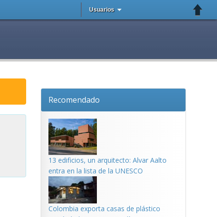
Usuarios
Recomendado
13 edificios, un arquitecto: Alvar Aalto
entra en la lista de la UNESCO
Colombia exporta casas de plástico