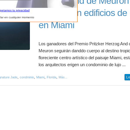
Herzog and de Meuron
construyen edificios de 
spetamos tu privacidad
lar en cualquier momento
en Miami
Los ganadores del Premio Pritzker Herzog And 
Meuron seguirán danddo cuerpo al destino tropic
floreciente centro artístico del paisaje Miami, es
los arquitectos erigen un condominio de lujo ...
,
,
,
,
Le
gnature Jade
condminio
Miami
Florida
Más...