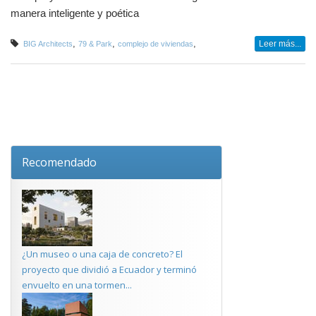
manera inteligente y poética
,
,
,
Leer más...
BIG Architects
79 & Park
complejo de viviendas
Recomendado
¿Un museo o una caja de concreto? El
proyecto que dividió a Ecuador y terminó
envuelto en una tormen...