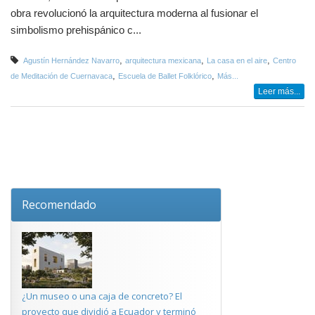
obra revolucionó la arquitectura moderna al fusionar el
simbolismo prehispánico c...
,
,
,
Agustín Hernández Navarro
arquitectura mexicana
La casa en el aire
Centro
,
,
de Meditación de Cuernavaca
Escuela de Ballet Folklórico
Más...
Leer más...
Recomendado
¿Un museo o una caja de concreto? El
proyecto que dividió a Ecuador y terminó