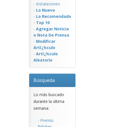
-
Instalaciones
-
Lo Nuevo
-
Lo Recomendado
-
Top 10
-
Agregar Noticia
o Nota De Prensa
-
Modificar
Artï¿½culo
-
Artï¿½culo
Aleatorio
Búsqueda
Lo más buscado
durante la última
semana:
-
Premio
Pritzker