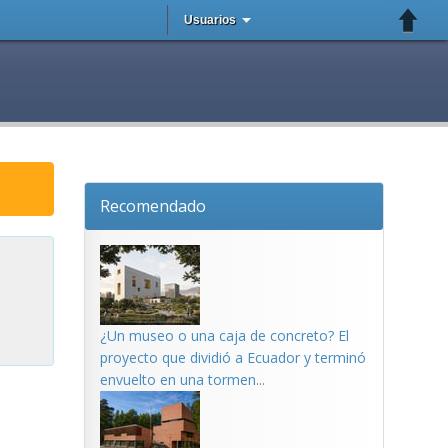
Usuarios
Recomendado
¿Un museo o una caja de concreto? El
proyecto que dividió a Ecuador y terminó
envuelto en una tormen...