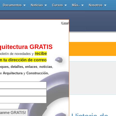
Documentos
Noticias
Cursos
Más..
Nosotros
[
Cerrar
]
quitectura GRATIS
ura : Zerafa Arquitectura
recibe
boletín de novedades y
 tu dirección de correo
oques, detalles, enlaces
,
noticias
,
Zerafa Arquitectura
re
Arquitectura
y
Construcción.
Resultados de la búsqueda .