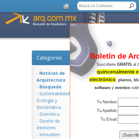
Boletín de Ar
Categorías
Noticias de Arquitect
Suscribete
GRATIS
al 
quincenalmente en
-
Noticias de
Arquitectura
electrónico
,
planos, bl
-
Búsqueda
software
y
eventos
sob
-
Sustentabilidad,
Ecologí­a y
Tu Nombre:
Bioclimática
Tu Apellido:
-
Domótica
Tu Email:
-
Diseño de
Interiores
NOTICIAS:
-
Inmuebles