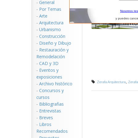
-
General
-
Por Temas
Nosotros re
-
Arte
y puedes cance
-
Arquitectura
-
Urbanismo
-
Construcción
-
Diseño y Dibujo
-
Restauración y
Remodelación
-
CAD y 3D
-
Eventos y
exposiciones
,
Zerafa Arquitectura
Zerafa
-
Archivo histórico
-
Concursos y
cursos
-
Bibliografias
-
Entrevistas
-
Breves
-
Libros
Recomendados
-
Proyectos