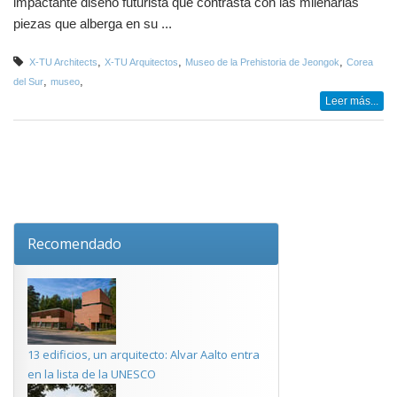
impactante diseño futurista que contrasta con las milenarias
piezas que alberga en su ...
,
,
,
X-TU Architects
X-TU Arquitectos
Museo de la Prehistoria de Jeongok
Corea
,
,
del Sur
museo
Leer más...
Recomendado
13 edificios, un arquitecto: Alvar Aalto entra
en la lista de la UNESCO