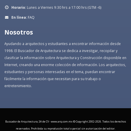
Horario:
Lunes a Viernes 9:30 hrs a 17:00 hrs (GTM -6)
En línea:
FAQ
Nosotros
Ayudando a arquitectos y estudiantes a encontrar información desde
1998: El Buscador de Arquitectura se dedica a investigar, recopilar y
clasificar la información sobre Arquitectura y Construcción disponible en
Internet, creando una enorme colección de información. Los arquitectos,
estudiantes y personas interesadas en el tema, puedan encontrar
fácilmente la información que necesitan para su trabajo o
entretenimiento.
Buscador de Arquitectura, SA de CV - www.arq.com.mx © Copyright 2002-
2026. Todos los derechos
reservados. Prohibida su reproduccón total o parcial sin autorización del editor.