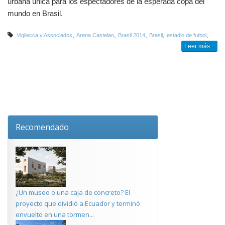
urbana única para los espectadores de la esperada copa del
mundo en Brasil.
,
,
,
,
,
Vigliecca y Associados
Arena Castelao
Brasil 2014
Brasil
estadio de futbol
Leer más...
Recomendado
¿Un museo o una caja de concreto? El
proyecto que dividió a Ecuador y terminó
envuelto en una tormen...