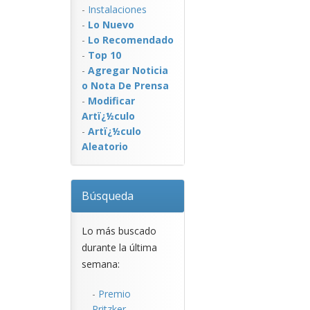
-
Instalaciones
-
Lo Nuevo
-
Lo Recomendado
-
Top 10
-
Agregar Noticia
o Nota De Prensa
-
Modificar
Artï¿½culo
-
Artï¿½culo
Aleatorio
Búsqueda
Lo más buscado
durante la última
semana:
-
Premio
Pritzker