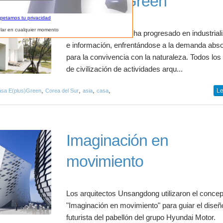
Casa E+Green
spetamos tu privacidad
lar en cualquier momento
Nuestra civilización, ha progresado en industrial
e información, enfrentándose a la demanda abso
para la convivencia con la naturaleza. Todos los
de civilización de actividades arqu...
,
,
,
,
Le
sa E(plus)Green
Corea del Sur
asia
casa
Imaginación en
movimiento
Los arquitectos Unsangdong utilizaron el concep
"Imaginación en movimiento" para guiar el diseñ
futurista del pabellón del grupo Hyundai Motor.