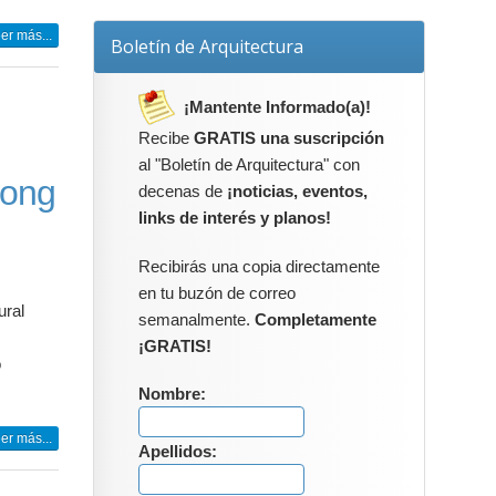
er más...
Boletín de Arquitectura
¡Mantente Informado(a)!
Recibe
GRATIS una suscripción
al "Boletín de Arquitectura" con
Dong
decenas de
¡noticias, eventos,
links de interés y planos!
Recibirás una copia directamente
en tu buzón de correo
ural
semanalmente.
Completamente
¡GRATIS!
o
Nombre:
er más...
Apellidos: