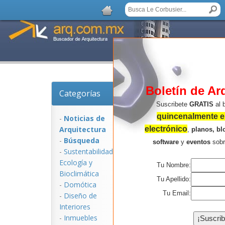
Boletín de Ar
Categorías
Noticias de Arquitec
Suscribete
GRATIS
al 
quincenalmente en
-
Noticias de
Arquitectura
electrónico
,
planos, bl
-
Búsqueda
software
y
eventos
sob
-
Sustentabilidad,
Ecologí­a y
Tu Nombre:
Bioclimática
Tu Apellido:
-
Domótica
Tu Email:
-
Diseño de
Interiores
NOTICIAS:
-
Inmuebles