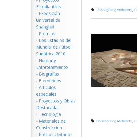
Estudiantiles
,
UnSangDong Architects
P
-
Exposición
Universal de
Shanghai
-
Premios
-
Los Estadios del
Mundial de Fútbol
Sudáfrica 2010
-
Humor y
Entretenimiento
-
Biografías
-
Efemérides
-
Artículos
especiales
-
Proyectos y Obras
Destacadas
-
Tecnología
-
Materiales de
,
UnSangDong Architects
C
Construccion
-
Precios Unitarios