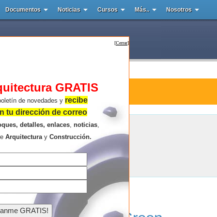
Documentos
Noticias
Cursos
Más..
Nosotros
[
Cerrar
]
quitectura GRATIS
tura : Unsangdong Architects
recibe
boletín de novedades y
 tu dirección de correo
oques, detalles, enlaces
,
noticias
,
Unsangdong Architects
re
Arquitectura
y
Construcción.
Resultados de la búsqueda .