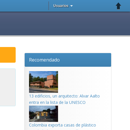
Usuarios
Recomendado
13 edificios, un arquitecto: Alvar Aalto
entra en la lista de la UNESCO
Colombia exporta casas de plástico