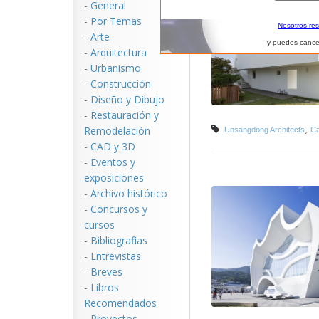
-
General
-
Por Temas
Nosotros re
-
Arte
y puedes cance
-
Arquitectura
-
Urbanismo
-
Construcción
-
Diseño y Dibujo
-
Restauración y
Remodelación
,
Unsangdong Architects
Ca
-
CAD y 3D
-
Eventos y
exposiciones
-
Archivo histórico
-
Concursos y
cursos
-
Bibliografias
-
Entrevistas
-
Breves
-
Libros
Recomendados
-
Proyectos