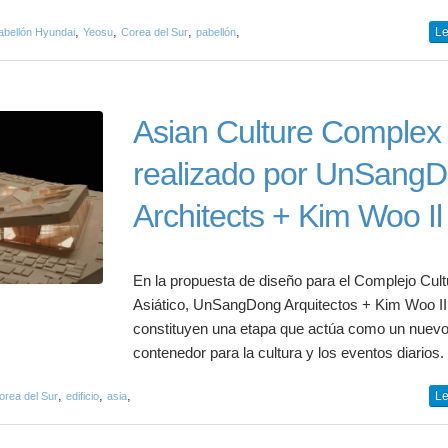
,
,
,
,
Le
abellón Hyundai
Yeosu
Corea del Sur
pabellón
Asian Culture Complex
realizado por UnSang
Architects + Kim Woo Il
En la propuesta de diseño para el Complejo Cult
Asiático, UnSangDong Arquitectos + Kim Woo II
constituyen una etapa que actúa como un nuev
contenedor para la cultura y los eventos diarios.
,
,
,
Le
orea del Sur
edificio
asia