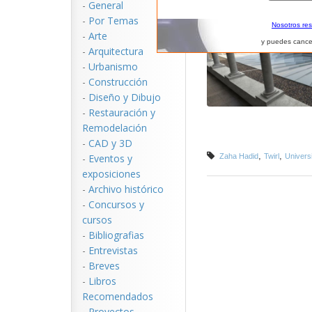
-
General
-
Por Temas
Nosotros re
-
Arte
y puedes cance
-
Arquitectura
-
Urbanismo
-
Construcción
-
Diseño y Dibujo
-
Restauración y
Remodelación
-
CAD y 3D
,
,
-
Eventos y
Zaha Hadid
Twirl
Univers
exposiciones
-
Archivo histórico
-
Concursos y
cursos
-
Bibliografias
-
Entrevistas
-
Breves
-
Libros
Recomendados
-
Proyectos