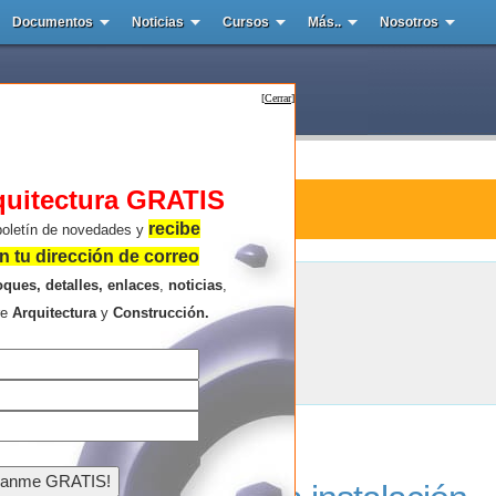
Documentos
Noticias
Cursos
Más..
Nosotros
[
Cerrar
]
quitectura GRATIS
ura : Universidad Estatal de Milan
recibe
boletín de novedades y
 tu dirección de correo
oques, detalles, enlaces
,
noticias
,
Universidad Estatal de Milan
re
Arquitectura
y
Construcción.
Resultados de la búsqueda .