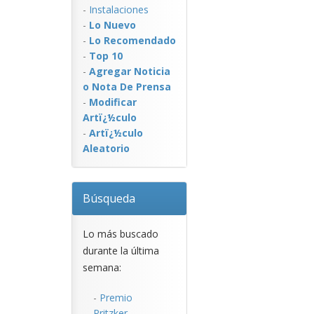
-
Instalaciones
-
Lo Nuevo
-
Lo Recomendado
-
Top 10
-
Agregar Noticia
o Nota De Prensa
-
Modificar
Artï¿½culo
-
Artï¿½culo
Aleatorio
Búsqueda
Lo más buscado
durante la última
semana:
-
Premio
Pritzker