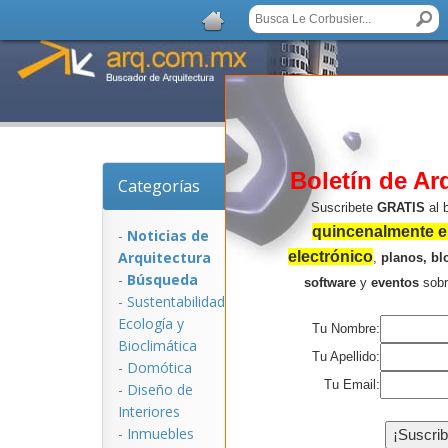
Boletín de Ar
Categorías
Noticias de Arquitect
Suscribete
GRATIS
al 
quincenalmente en
-
Noticias de
Arquitectura
electrónico
,
planos, bl
-
Búsqueda
software
y
eventos
sob
-
Sustentabilidad,
Ecologí­a y
Tu Nombre:
Bioclimática
Tu Apellido:
-
Domótica
Tu Email:
-
Diseño de
Interiores
NOTICIAS:
-
Inmuebles