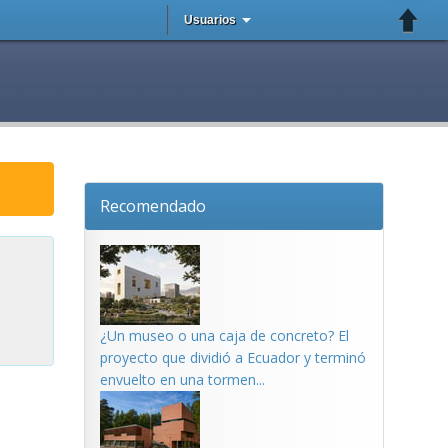
Usuarios
Recomendado
¿Un museo o una caja de concreto? El
proyecto que dividió a Ecuador y terminó
envuelto en una tormen...