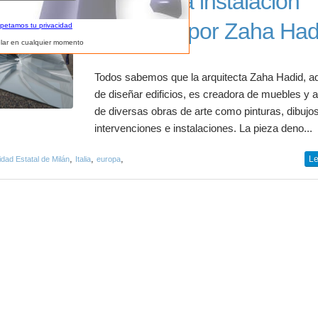
“Twirl” una instalación
diseñada por Zaha Had
spetamos tu privacidad
lar en cualquier momento
Todos sabemos que la arquitecta Zaha Hadid, 
de diseñar edificios, es creadora de muebles y 
de diversas obras de arte como pinturas, dibujos
intervenciones e instalaciones. La pieza deno...
,
,
,
Le
idad Estatal de Milán
Italia
europa