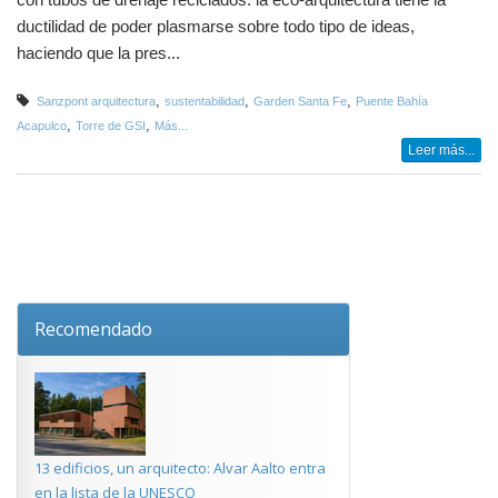
ductilidad de poder plasmarse sobre todo tipo de ideas,
haciendo que la pres...
,
,
,
Sanzpont arquitectura
sustentabilidad
Garden Santa Fe
Puente Bahía
,
,
Acapulco
Torre de GSI
Más...
Leer más...
Recomendado
13 edificios, un arquitecto: Alvar Aalto entra
en la lista de la UNESCO