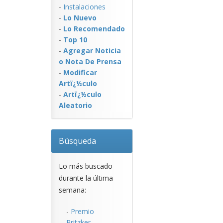
-
Instalaciones
-
Lo Nuevo
-
Lo Recomendado
-
Top 10
-
Agregar Noticia
o Nota De Prensa
-
Modificar
Artï¿½culo
-
Artï¿½culo
Aleatorio
Búsqueda
Lo más buscado
durante la última
semana:
-
Premio
Pritzker