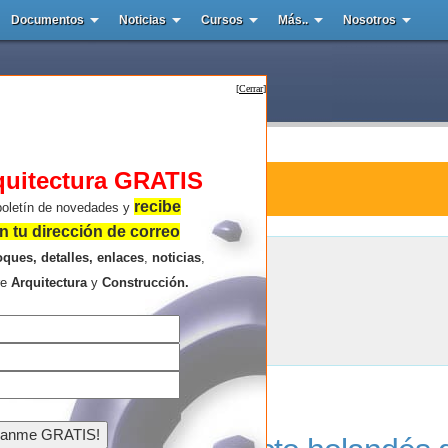
Documentos
Noticias
Cursos
Más..
Nosotros
[
Cerrar
]
quitectura GRATIS
tura : Trump Power Wall
recibe
boletín de novedades y
 tu dirección de correo
oques, detalles, enlaces
,
noticias
,
Trump Power Wall
re
Arquitectura
y
Construcción.
Resultados de la búsqueda .