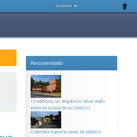
Usuarios
Recomendado
13 edificios, un arquitecto: Alvar Aalto
entra en la lista de la UNESCO
Colombia exporta casas de plástico