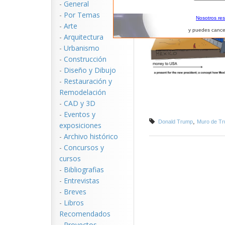
-
General
-
Por Temas
Nosotros re
-
Arte
y puedes cance
-
Arquitectura
-
Urbanismo
-
Construcción
-
Diseño y Dibujo
-
Restauración y
Remodelación
-
CAD y 3D
-
Eventos y
,
Donald Trump
Muro de T
exposiciones
-
Archivo histórico
-
Concursos y
cursos
-
Bibliografias
-
Entrevistas
-
Breves
-
Libros
Recomendados
-
Proyectos