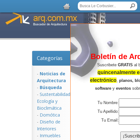
Boletín de Ar
Categorías
Noticias de Arquitec
Suscribete
GRATIS
al 
quincenalmente en
-
Noticias de
Arquitectura
electrónico
,
planos, bl
-
Búsqueda
software
y
eventos
sob
-
Sustentabilidad,
Ecologí­a y
Tu Nombre:
Bioclimática
Tu Apellido:
-
Domótica
Tu Email:
-
Diseño de
Interiores
NOTICIAS:
-
Inmuebles