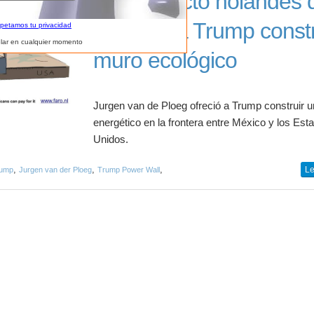
El arquitecto holandés
propuso a Trump constr
spetamos tu privacidad
lar en cualquier momento
muro ecológico
Jurgen van de Ploeg ofreció a Trump construir 
energético en la frontera entre México y los Est
Unidos.
,
,
,
Le
rump
Jurgen van der Ploeg
Trump Power Wall