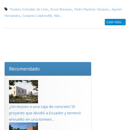
,
,
,
Teodoro González de León
Arcos Bosques
Pedro Ramírez Vázquez
Agustín
,
,
Hernández
Conjunto CalakmulW
Más...
Leer más...
Recomendado
¿Un museo o una caja de concreto? El
proyecto que dividió a Ecuador y terminó
envuelto en una tormen...