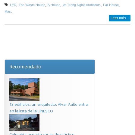
,
,
,
,
,
LED
The Waste House
S House
Vo Trong Nghia Architects
Fall House
Más...
Leer más...
Recomendado
13 edificios, un arquitecto: Alvar Aalto entra
en la lista de la UNESCO
Colombia exporta casas de plástico