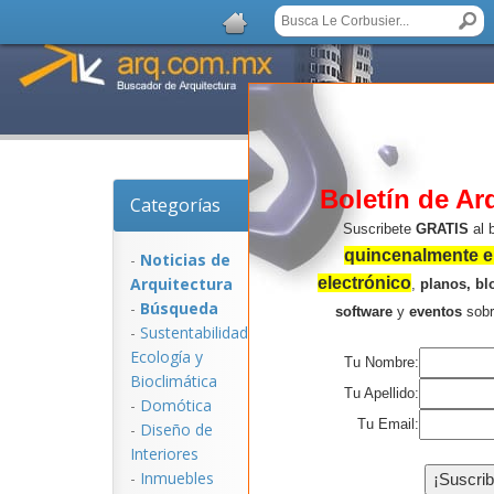
Boletín de Ar
Categorías
Noticias de Arquitec
Suscribete
GRATIS
al 
quincenalmente en
-
Noticias de
Arquitectura
electrónico
,
planos, bl
-
Búsqueda
software
y
eventos
sob
-
Sustentabilidad,
Ecologí­a y
Tu Nombre:
Bioclimática
Tu Apellido:
-
Domótica
Tu Email:
-
Diseño de
Interiores
NOTICIAS:
-
Inmuebles