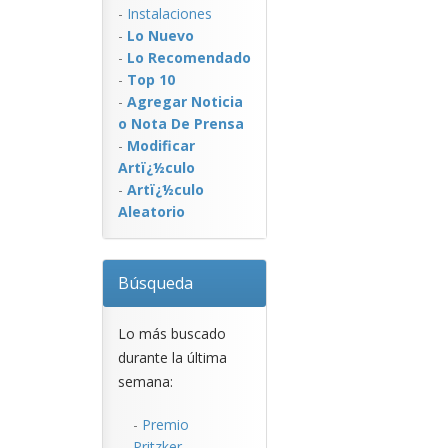
-
Instalaciones
-
Lo Nuevo
-
Lo Recomendado
-
Top 10
-
Agregar Noticia
o Nota De Prensa
-
Modificar
Artï¿½culo
-
Artï¿½culo
Aleatorio
Búsqueda
Lo más buscado
durante la última
semana:
-
Premio
Pritzker