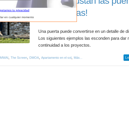
Si no te gustan las puer
¡escóndelas!
spetamos tu privacidad
lar en cualquier momento
Una puerta puede convertirse en un detalle de d
Los siguientes ejemplos las esconden para dar
continuidad a los proyectos.
,
,
,
,
Le
MWAI
The Screen
DMOA
Apartamento en el sol
Más...