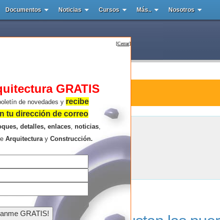
Documentos
Noticias
Cursos
Más..
Nosotros
[
Cerrar
]
quitectura GRATIS
tura : The Screen
recibe
boletín de novedades y
 tu dirección de correo
oques, detalles, enlaces
,
noticias
,
The Screen
re
Arquitectura
y
Construcción.
Resultados de la búsqueda .