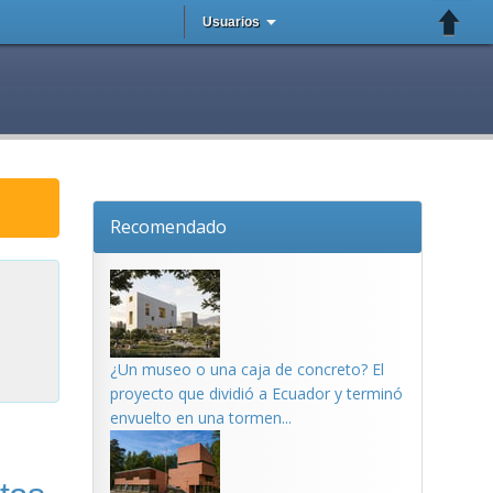
Usuarios
Recomendado
¿Un museo o una caja de concreto? El
proyecto que dividió a Ecuador y terminó
envuelto en una tormen...