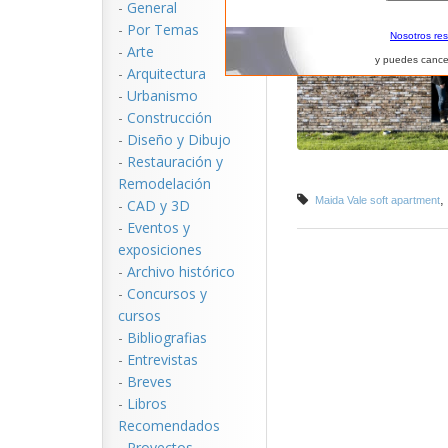
-
General
-
Por Temas
Nosotros re
-
Arte
y puedes cance
-
Arquitectura
-
Urbanismo
-
Construcción
-
Diseño y Dibujo
-
Restauración y
Remodelación
,
Maida Vale soft apartment
-
CAD y 3D
-
Eventos y
exposiciones
-
Archivo histórico
-
Concursos y
cursos
-
Bibliografias
-
Entrevistas
-
Breves
-
Libros
Recomendados
-
Proyectos