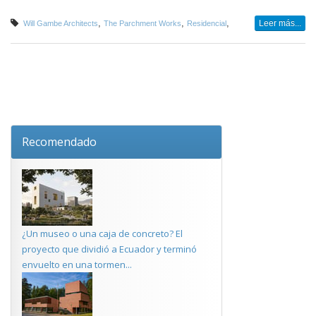
,
,
,
Leer más...
Will Gambe Architects
The Parchment Works
Residencial
Recomendado
¿Un museo o una caja de concreto? El
proyecto que dividió a Ecuador y terminó
envuelto en una tormen...