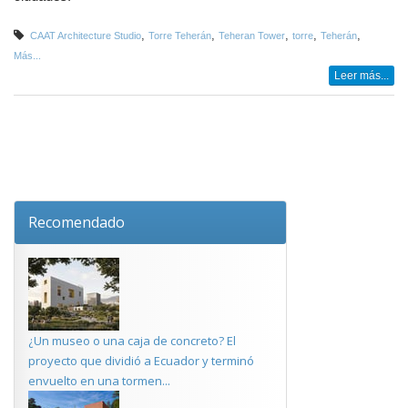
,
,
,
,
,
CAAT Architecture Studio
Torre Teherán
Teheran Tower
torre
Teherán
Más...
Leer más...
Recomendado
¿Un museo o una caja de concreto? El
proyecto que dividió a Ecuador y terminó
envuelto en una tormen...