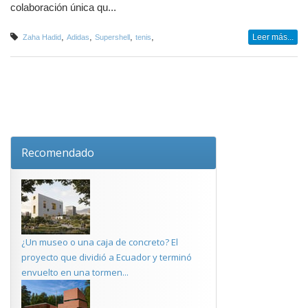
colaboración única qu...
,
,
,
,
Leer más...
Zaha Hadid
Adidas
Supershell
tenis
Recomendado
¿Un museo o una caja de concreto? El
proyecto que dividió a Ecuador y terminó
envuelto en una tormen...