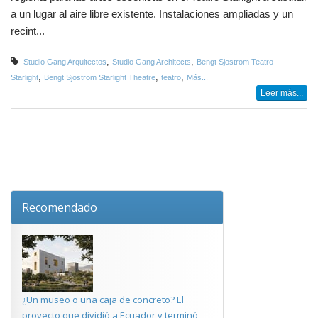
a un lugar al aire libre existente. Instalaciones ampliadas y un
recint...
,
,
Studio Gang Arquitectos
Studio Gang Architects
Bengt Sjostrom Teatro
,
,
,
Starlight
Bengt Sjostrom Starlight Theatre
teatro
Más...
Leer más...
Recomendado
¿Un museo o una caja de concreto? El
proyecto que dividió a Ecuador y terminó