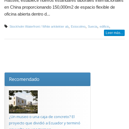
Hassell, establece nuevos estándares laborales internacionales
en China proporcionando 150,000m2 de espacio flexible de
oficina abierta dentro d...
,
,
,
,
Stockholm Waterfront / White arkitekter ab
Estocolmo
Suecia
edificio
Leer más...
Recomendado
¿Un museo o una caja de concreto? El
proyecto que dividió a Ecuador y terminó