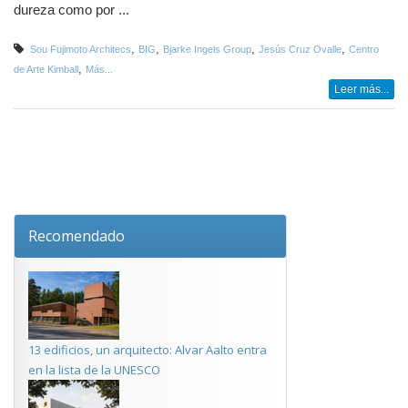
dureza como por ...
,
,
,
,
Sou Fujimoto Architecs
BIG
Bjarke Ingels Group
Jesús Cruz Ovalle
Centro
,
de Arte Kimball
Más...
Leer más...
Recomendado
13 edificios, un arquitecto: Alvar Aalto entra
en la lista de la UNESCO