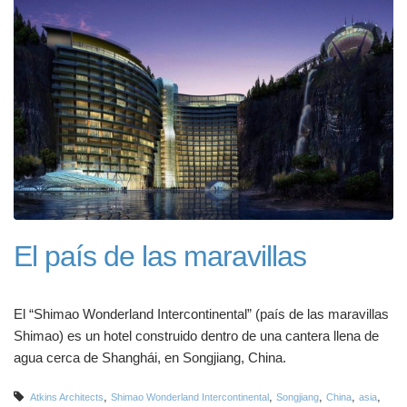
El país de las maravillas
El “Shimao Wonderland Intercontinental” (país de las maravillas
Shimao) es un hotel construido dentro de una cantera llena de
agua cerca de Shanghái, en Songjiang, China.
,
,
,
,
,
Atkins Architects
Shimao Wonderland Intercontinental
Songjiang
China
asia