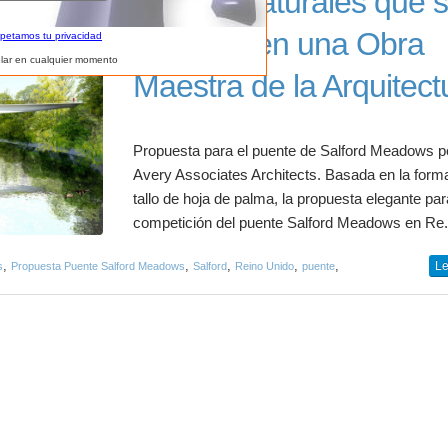
Curvas Naturales qué 
fusionan en una Obra
spetamos tu privacidad
lar en cualquier momento
Maestra de la Arquitect
Propuesta para el puente de Salford Meadows p
Avery Associates Architects. Basada en la form
tallo de hoja de palma, la propuesta elegante par
competición del puente Salford Meadows en Re.
,
,
,
,
,
Le
s
Propuesta Puente Salford Meadows
Salford
Reino Unido
puente