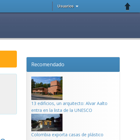
Usuarios
Recomendado
13 edificios, un arquitecto: Alvar Aalto
entra en la lista de la UNESCO
Colombia exporta casas de plástico