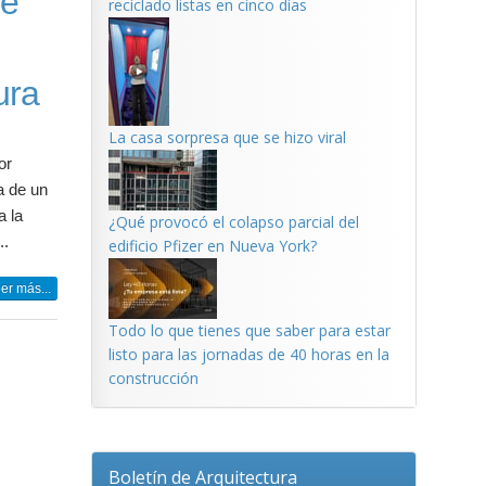
se
reciclado listas en cinco días
ura
La casa sorpresa que se hizo viral
or
a de un
a la
¿Qué provocó el colapso parcial del
..
edificio Pfizer en Nueva York?
er más...
Todo lo que tienes que saber para estar
listo para las jornadas de 40 horas en la
construcción
Boletín de Arquitectura