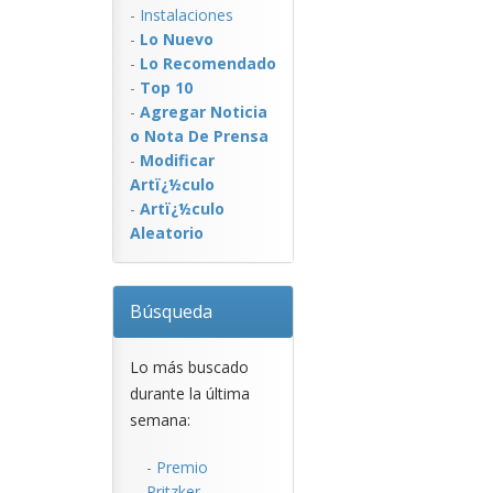
-
Instalaciones
-
Lo Nuevo
-
Lo Recomendado
-
Top 10
-
Agregar Noticia
o Nota De Prensa
-
Modificar
Artï¿½culo
-
Artï¿½culo
Aleatorio
Búsqueda
Lo más buscado
durante la última
semana:
-
Premio
Pritzker