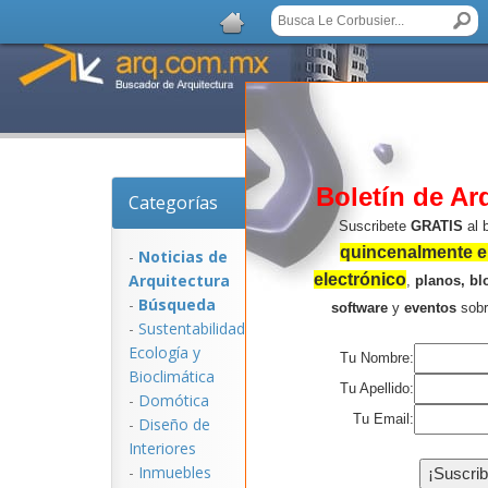
Boletín de Ar
Categorías
Noticias de Arquitect
Suscribete
GRATIS
al 
quincenalmente en
-
Noticias de
Arquitectura
electrónico
,
planos, bl
-
Búsqueda
software
y
eventos
sob
-
Sustentabilidad,
Ecologí­a y
Tu Nombre:
Bioclimática
Tu Apellido:
-
Domótica
Tu Email:
-
Diseño de
Interiores
NOTICIAS:
-
Inmuebles