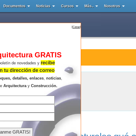
Documentos
Noticias
Cursos
Más..
Nosotros
[
Cerrar
]
quitectura GRATIS
ura : Salford
recibe
boletín de novedades y
 tu dirección de correo
oques, detalles, enlaces
,
noticias
,
Salford
re
Arquitectura
y
Construcción.
Resultados de la búsqueda .