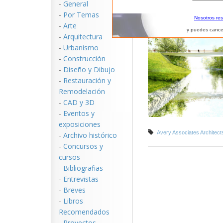
-
General
-
Por Temas
Nosotros re
-
Arte
y puedes cance
-
Arquitectura
-
Urbanismo
-
Construcción
-
Diseño y Dibujo
-
Restauración y
Remodelación
-
CAD y 3D
-
Eventos y
exposiciones
Avery Associates Architect
-
Archivo histórico
-
Concursos y
cursos
-
Bibliografias
-
Entrevistas
-
Breves
-
Libros
Recomendados
-
Proyectos