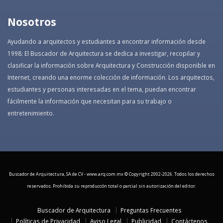
Nosotros
Ayudando a arquitectos y estudiantes a encontrar información desde
1998: El Buscador de Arquitectura se dedica a investigar, recopilar y
clasificar la información sobre Arquitectura y Construcción disponible en
Internet, creando una enorme colección de información. Los arquitectos,
estudiantes y personas interesadas en el tema, puedan encontrar
fácilmente la información que necesitan para su trabajo o
entretenimiento.
Buscador de Arquitectura, SA de CV - www.arq.com.mx © Copyright 2002-
2026. Todos los derechos
reservados. Prohibida su reproduccón total o parcial sin autorización del editor.
Buscador de Arquitectura
Preguntas Frecuentes
Políticas de Privacidad
Aviso Legal
Publicidad
Contáctenos