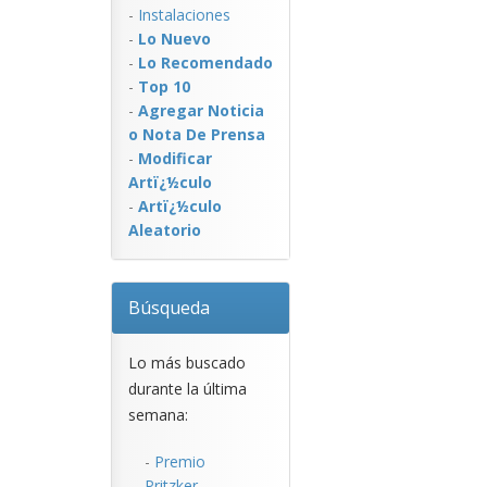
-
Instalaciones
-
Lo Nuevo
-
Lo Recomendado
-
Top 10
-
Agregar Noticia
o Nota De Prensa
-
Modificar
Artï¿½culo
-
Artï¿½culo
Aleatorio
Búsqueda
Lo más buscado
durante la última
semana:
-
Premio
Pritzker