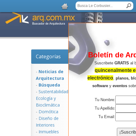
Boletín de Ar
Categorías
Noticias de Arquitec
Suscribete
GRATIS
al 
quincenalmente en
-
Noticias de
Arquitectura
electrónico
,
planos, bl
-
Búsqueda
software
y
eventos
sob
-
Sustentabilidad,
Ecologí­a y
Tu Nombre:
Bioclimática
Tu Apellido:
-
Domótica
Tu Email:
-
Diseño de
Interiores
NOTICIAS:
-
Inmuebles