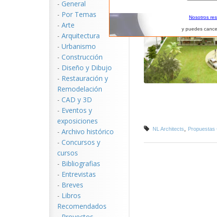
-
General
-
Por Temas
Nosotros re
-
Arte
y puedes cance
-
Arquitectura
-
Urbanismo
-
Construcción
-
Diseño y Dibujo
-
Restauración y
Remodelación
-
CAD y 3D
-
Eventos y
exposiciones
,
NL Architects
Propuestas 
-
Archivo histórico
-
Concursos y
cursos
-
Bibliografias
-
Entrevistas
-
Breves
-
Libros
Recomendados
-
Proyectos