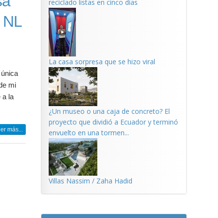
sa
reciclado listas en cinco días
. NL
La casa sorpresa que se hizo viral
 única
 de mi
 a la
¿Un museo o una caja de concreto? El
proyecto que dividió a Ecuador y terminó
er más...
envuelto en una tormen...
Villas Nassim / Zaha Hadid