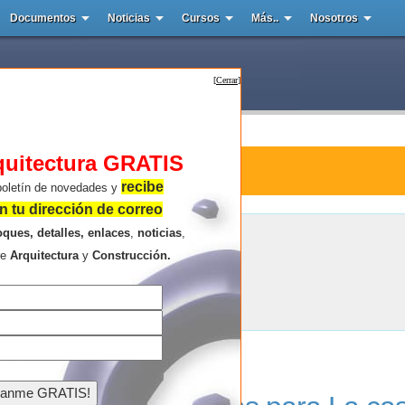
Documentos
Noticias
Cursos
Más..
Nosotros
[
Cerrar
]
quitectura GRATIS
tura : Propuestas Casa-piscina
recibe
boletín de novedades y
 tu dirección de correo
oques, detalles, enlaces
,
noticias
,
Propuestas Casa-piscina
re
Arquitectura
y
Construcción.
Resultados de la búsqueda .