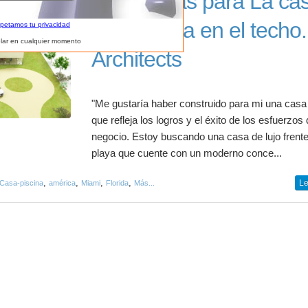
Propuestas para La ca
con piscina en el techo
spetamos tu privacidad
lar en cualquier momento
Architects
"Me gustaría haber construido para mi una casa
que refleja los logros y el éxito de los esfuerzos
negocio. Estoy buscando una casa de lujo frente
playa que cuente con un moderno conce...
,
,
,
,
Le
Casa-piscina
américa
Miami
Florida
Más...