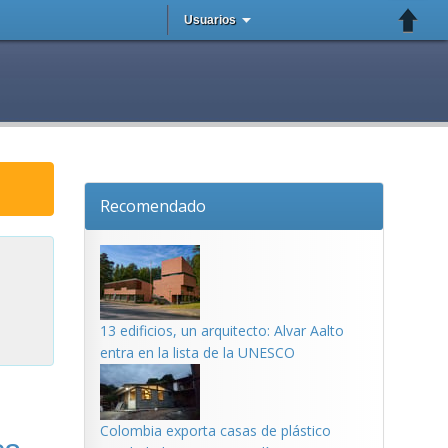
Usuarios
Recomendado
13 edificios, un arquitecto: Alvar Aalto
entra en la lista de la UNESCO
Colombia exporta casas de plástico