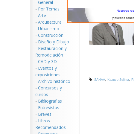
-
General
-
Por Temas
Nosotros re
-
Arte
y puedes cance
-
Arquitectura
-
Urbanismo
-
Construcción
-
Diseño y Dibujo
-
Restauración y
Remodelación
-
CAD y 3D
-
Eventos y
exposiciones
,
,
SANAA
Kazuyo Sejima
R
-
Archivo histórico
-
Concursos y
cursos
-
Bibliografias
-
Entrevistas
-
Breves
-
Libros
Recomendados
-
Proyectos