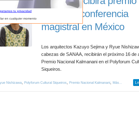
SANAA recibirá premio
impartirá conferencia
spetamos tu privacidad
lar en cualquier momento
magistral en México
Los arquitectos Kazuyo Sejima y Ryue Nishiza
cabezas de SANAA, recibirán el próximo 16 de ab
Premio Nacional Kalmanani en el Polyforum Cult
Siqueiros.
,
,
,
Le
yue Nishizawa
Polyforum Cultural Siqueiros
Premio Nacional Kalmanani
Más...