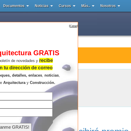
Documentos
Noticias
Cursos
Más..
Nosotros
[
Cerrar
]
quitectura GRATIS
tura : Premio Nacional Kalmanani
recibe
boletín de novedades y
 tu dirección de correo
oques, detalles, enlaces
,
noticias
,
Premio Nacional Kalmanani
re
Arquitectura
y
Construcción.
Resultados de la búsqueda .