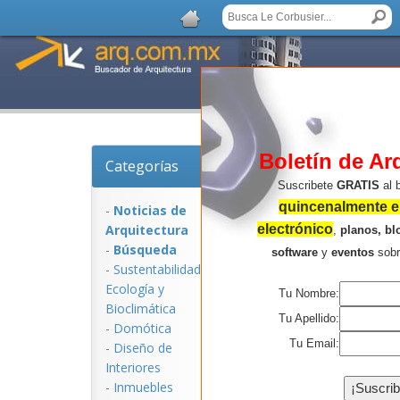
Boletín de Ar
Categorías
Noticias de Arquitec
Suscribete
GRATIS
al 
quincenalmente en
-
Noticias de
Arquitectura
electrónico
,
planos, bl
-
Búsqueda
software
y
eventos
sob
-
Sustentabilidad,
Ecologí­a y
Tu Nombre:
Bioclimática
Tu Apellido:
-
Domótica
Tu Email:
-
Diseño de
Interiores
NOTICIAS:
-
Inmuebles