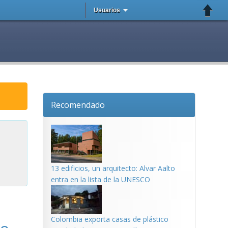
Usuarios
Recomendado
13 edificios, un arquitecto: Alvar Aalto
entra en la lista de la UNESCO
Colombia exporta casas de plástico