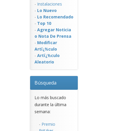
-
Instalaciones
-
Lo Nuevo
-
Lo Recomendado
-
Top 10
-
Agregar Noticia
o Nota De Prensa
-
Modificar
Artï¿½culo
-
Artï¿½culo
Aleatorio
Búsqueda
Lo más buscado
durante la última
semana:
-
Premio
Pritzker