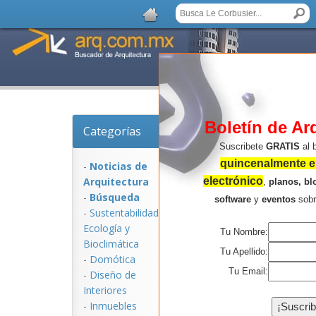
Boletín de Ar
Categorías
Noticias de Arquitec
Suscribete
GRATIS
al 
quincenalmente en
-
Noticias de
Arquitectura
electrónico
,
planos, bl
-
Búsqueda
software
y
eventos
sob
-
Sustentabilidad,
Ecologí­a y
Tu Nombre:
Bioclimática
Tu Apellido:
-
Domótica
Tu Email:
-
Diseño de
Interiores
NOTICIAS:
-
Inmuebles