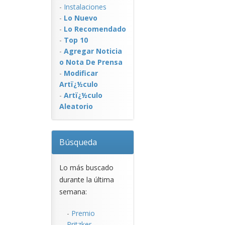
-
Instalaciones
-
Lo Nuevo
-
Lo Recomendado
-
Top 10
-
Agregar Noticia
o Nota De Prensa
-
Modificar
Artï¿½culo
-
Artï¿½culo
Aleatorio
Búsqueda
Lo más buscado
durante la última
semana:
-
Premio
Pritzker