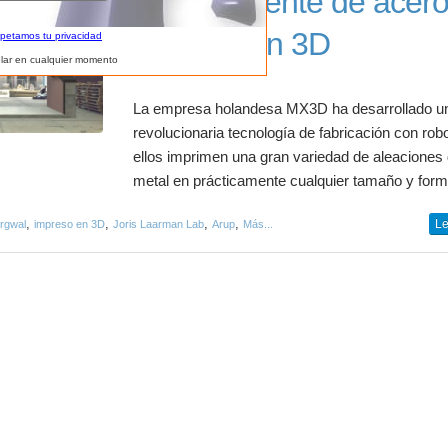
Primer puente de acer
impreso en 3D
spetamos tu privacidad
lar en cualquier momento
La empresa holandesa MX3D ha desarrollado u
revolucionaria tecnología de fabricación con rob
ellos imprimen una gran variedad de aleaciones
metal en prácticamente cualquier tamaño y form
,
,
,
,
Le
rgwal
impreso en 3D
Joris Laarman Lab
Arup
Más...