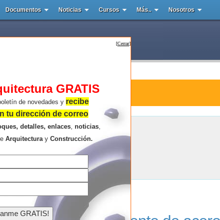
Documentos
Noticias
Cursos
Más..
Nosotros
[
Cerrar
]
quitectura GRATIS
tura : Plymovent
recibe
boletín de novedades y
 tu dirección de correo
oques, detalles, enlaces
,
noticias
,
Plymovent
re
Arquitectura
y
Construcción.
Resultados de la búsqueda .