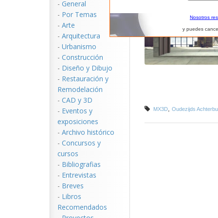
-
General
-
Por Temas
Nosotros re
-
Arte
y puedes cance
-
Arquitectura
-
Urbanismo
-
Construcción
-
Diseño y Dibujo
-
Restauración y
Remodelación
-
CAD y 3D
,
-
Eventos y
MX3D
Oudezijds Achterbu
exposiciones
-
Archivo histórico
-
Concursos y
cursos
-
Bibliografias
-
Entrevistas
-
Breves
-
Libros
Recomendados
-
Proyectos