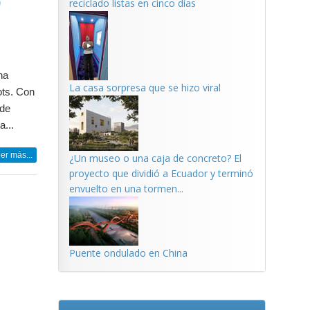
o
reciclado listas en cinco días
na
La casa sorpresa que se hizo viral
ots. Con
 de
a...
er más...
¿Un museo o una caja de concreto? El
proyecto que dividió a Ecuador y terminó
envuelto en una tormen...
Puente ondulado en China