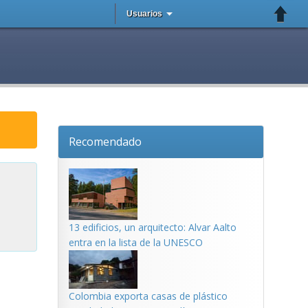
Usuarios
Recomendado
13 edificios, un arquitecto: Alvar Aalto
entra en la lista de la UNESCO
Colombia exporta casas de plástico