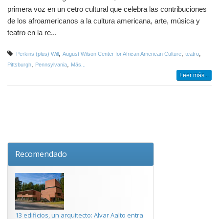
primera voz en un cetro cultural que celebra las contribuciones
de los afroamericanos a la cultura americana, arte, música y
teatro en la re...
,
,
,
Perkins (plus) Will
August Wilson Center for African American Culture
teatro
,
,
Pittsburgh
Pennsylvania
Más...
Leer más...
Recomendado
13 edificios, un arquitecto: Alvar Aalto entra