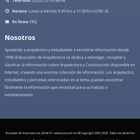
Teléfono:
(5255) 52-35-86-04
Horario:
Lunes a Viernes 9:30 hrs a 17:00 hrs (GTM -6)
En línea:
FAQ
Nosotros
Ayudando a arquitectos y estudiantes a encontrar información desde
1998: El Buscador de Arquitectura se dedica a investigar, recopilar y
clasificar la información sobre Arquitectura y Construcción disponible en
Internet, creando una enorme colección de información. Los arquitectos,
estudiantes y personas interesadas en el tema, puedan encontrar
fácilmente la información que necesitan para su trabajo o
entretenimiento.
Buscador de Arquitectura, SA de CV - www.arq.com.mx © Copyright 2002-
2026. Todos los derechos