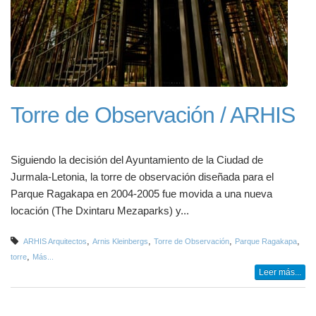
Torre de Observación / ARHIS
Siguiendo la decisión del Ayuntamiento de la Ciudad de
Jurmala-Letonia, la torre de observación diseñada para el
Parque Ragakapa en 2004-2005 fue movida a una nueva
locación (The Dxintaru Mezaparks) y...
,
,
,
,
ARHIS Arquitectos
Arnis Kleinbergs
Torre de Observación
Parque Ragakapa
,
torre
Más...
Leer más...