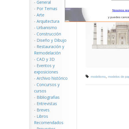
-
General
-
Por Temas
Nosotros re
-
Arte
y puedes cance
-
Arquitectura
-
Urbanismo
-
Construcción
-
Diseño y Dibujo
-
Restauración y
Remodelación
-
CAD y 3D
-
Eventos y
exposiciones
,
modelismo
modelos de pa
-
Archivo histórico
-
Concursos y
cursos
-
Bibliografias
-
Entrevistas
-
Breves
-
Libros
Recomendados
-
Proyectos