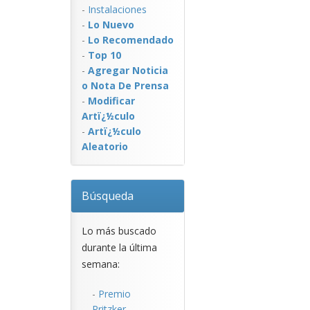
-
Instalaciones
-
Lo Nuevo
-
Lo Recomendado
-
Top 10
-
Agregar Noticia
o Nota De Prensa
-
Modificar
Artï¿½culo
-
Artï¿½culo
Aleatorio
Búsqueda
Lo más buscado
durante la última
semana:
-
Premio
Pritzker