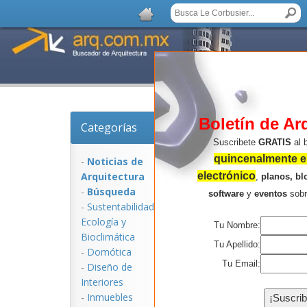
Boletín de Ar
Categorías
Noticias de Arquite
Suscribete
GRATIS
al 
quincenalmente en
-
Noticias de
Arquitectura
electrónico
,
planos, bl
-
Búsqueda
software
y
eventos
sob
-
Sustentabilidad,
Ecologí­a y
Tu Nombre:
Bioclimática
Tu Apellido:
-
Domótica
Tu Email:
-
Diseño de
Interiores
NOTICIAS:
-
Inmuebles