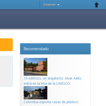
Usuarios
Recomendado
13 edificios, un arquitecto: Alvar Aalto
entra en la lista de la UNESCO
Colombia exporta casas de plástico