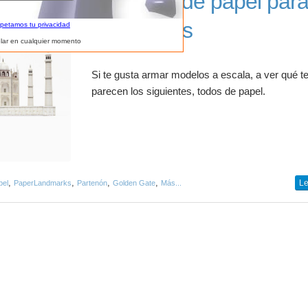
Juguetes de papel par
arquitectos
spetamos tu privacidad
lar en cualquier momento
Si te gusta armar modelos a escala, a ver qué t
parecen los siguientes, todos de papel.
,
,
,
,
Le
pel
PaperLandmarks
Partenón
Golden Gate
Más...