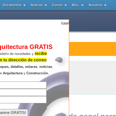
Documentos
Noticias
Cursos
Más..
Nosotros
[
Cerrar
]
quitectura GRATIS
ctura : PaperLandmarks
recibe
boletín de novedades y
 tu dirección de correo
oques, detalles, enlaces
,
noticias
,
PaperLandmarks
re
Arquitectura
y
Construcción.
Resultados de la búsqueda .