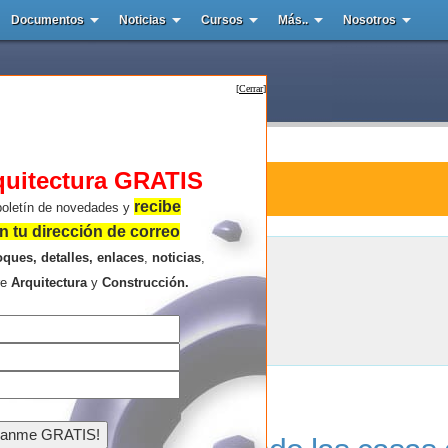
Documentos
Noticias
Cursos
Más..
Nosotros
[
Cerrar
]
quitectura GRATIS
tura : Panama
recibe
boletín de novedades y
 tu dirección de correo
oques, detalles, enlaces
,
noticias
,
Panama
re
Arquitectura
y
Construcción.
Resultados de la búsqueda .