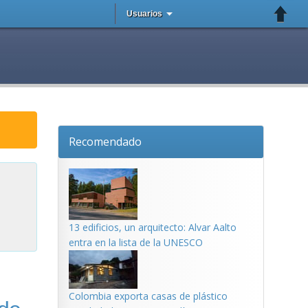
Usuarios
Recomendado
13 edificios, un arquitecto: Alvar Aalto
entra en la lista de la UNESCO
Colombia exporta casas de plástico