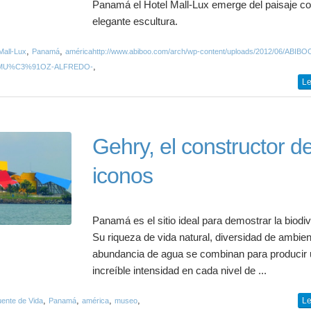
Panamá el Hotel Mall-Lux emerge del paisaje 
elegante escultura.
,
,
Mall-Lux
Panamá
américahttp://www.abiboo.com/arch/wp-content/uploads/2012/06/ABIBO
,
MU%C3%91OZ-ALFREDO-
Le
Gehry, el constructor d
iconos
Panamá es el sitio ideal para demostrar la biodi
Su riqueza de vida natural, diversidad de ambien
abundancia de agua se combinan para producir
increíble intensidad en cada nivel de ...
,
,
,
,
Le
ente de Vida
Panamá
américa
museo