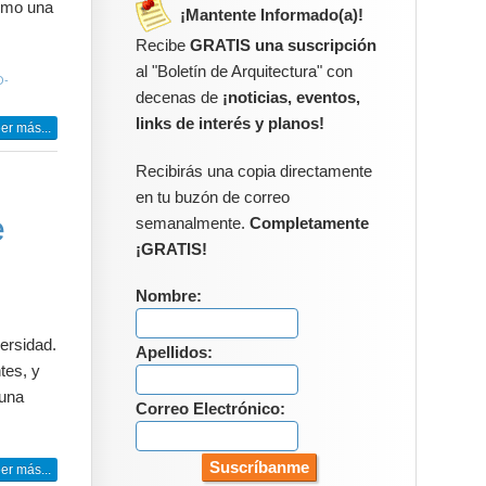
como una
¡Mantente Informado(a)!
Recibe
GRATIS una suscripción
al "Boletín de Arquitectura" con
O-
decenas de
¡noticias, eventos,
links de interés y planos!
er más...
Recibirás una copia directamente
en tu buzón de correo
e
semanalmente.
Completamente
¡GRATIS!
Nombre:
versidad.
Apellidos:
tes, y
 una
Correo Electrónico:
er más...