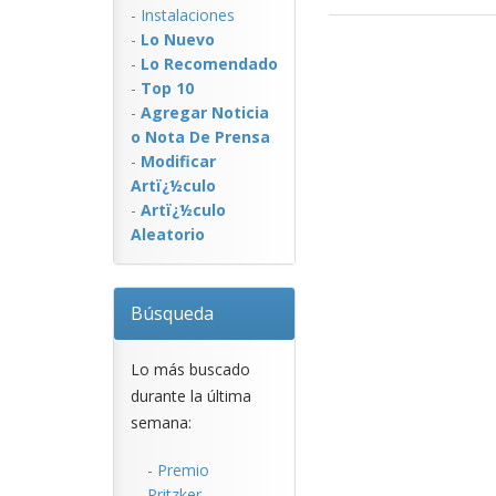
-
Instalaciones
-
Lo Nuevo
-
Lo Recomendado
-
Top 10
-
Agregar Noticia
o Nota De Prensa
-
Modificar
Artï¿½culo
-
Artï¿½culo
Aleatorio
Búsqueda
Lo más buscado
durante la última
semana:
-
Premio
Pritzker