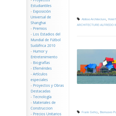
Estudiantiles
-
Exposición
Universal de
,
Abiboo Architecture
Hotel 
Shanghai
ARCHITECTURE-ALFREDO-
-
Premios
-
Los Estadios del
Mundial de Fútbol
Sudáfrica 2010
-
Humor y
Entretenimiento
-
Biografías
-
Efemérides
-
Artículos
especiales
-
Proyectos y Obras
Destacadas
-
Tecnología
-
Materiales de
Construccion
,
Frank Gehry
Biomuseo Pu
-
Precios Unitarios