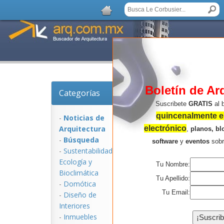
Boletín de Ar
Categorías
Noticias de Arquitec
Suscribete
GRATIS
al 
quincenalmente en
-
Noticias de
Arquitectura
electrónico
,
planos, bl
-
Búsqueda
software
y
eventos
sob
-
Sustentabilidad,
Ecologí­a y
Tu Nombre:
Bioclimática
Tu Apellido:
-
Domótica
Tu Email:
-
Diseño de
Interiores
NOTICIAS:
-
Inmuebles