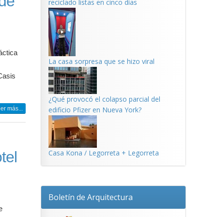
 de
reciclado listas en cinco días
áctica
La casa sorpresa que se hizo viral
Casis
¿Qué provocó el colapso parcial del
er más...
edificio Pfizer en Nueva York?
tel
Casa Kona / Legorreta + Legorreta
Boletín de Arquitectura
e