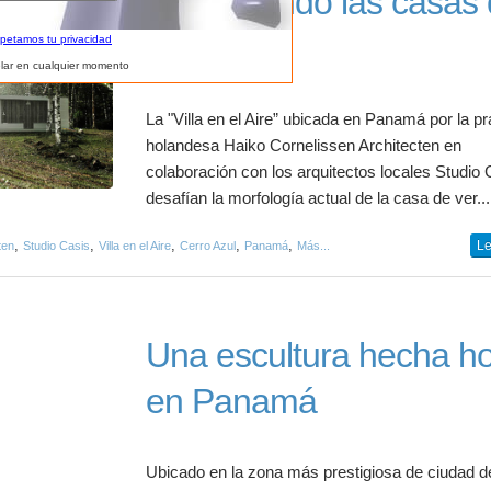
Reiventando las casas
verano
spetamos tu privacidad
lar en cualquier momento
La "Villa en el Aire” ubicada en Panamá por la pr
holandesa Haiko Cornelissen Architecten en
colaboración con los arquitectos locales Studio 
desafían la morfología actual de la casa de ver...
,
,
,
,
,
Le
ten
Studio Casis
Villa en el Aire
Cerro Azul
Panamá
Más...
Una escultura hecha ho
en Panamá
Ubicado en la zona más prestigiosa de ciudad d