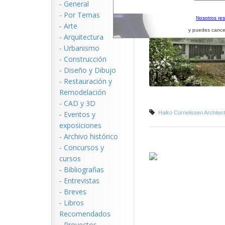
-
General
-
Por Temas
Nosotros re
-
Arte
y puedes cance
-
Arquitectura
-
Urbanismo
-
Construcción
-
Diseño y Dibujo
-
Restauración y
Remodelación
-
CAD y 3D
-
Eventos y
Haiko Cornelissen Architec
exposiciones
-
Archivo histórico
-
Concursos y
cursos
-
Bibliografias
-
Entrevistas
-
Breves
-
Libros
Recomendados
-
Proyectos