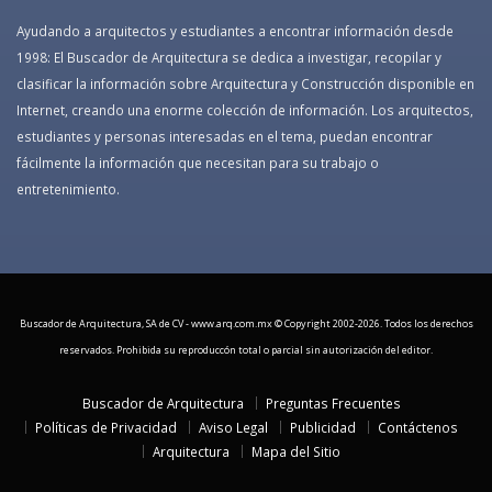
Ayudando a arquitectos y estudiantes a encontrar información desde
1998: El Buscador de Arquitectura se dedica a investigar, recopilar y
clasificar la información sobre Arquitectura y Construcción disponible en
Internet, creando una enorme colección de información. Los arquitectos,
estudiantes y personas interesadas en el tema, puedan encontrar
fácilmente la información que necesitan para su trabajo o
entretenimiento.
Buscador de Arquitectura, SA de CV - www.arq.com.mx © Copyright 2002-
2026. Todos los derechos
reservados. Prohibida su reproduccón total o parcial sin autorización del editor.
Buscador de Arquitectura
Preguntas Frecuentes
Políticas de Privacidad
Aviso Legal
Publicidad
Contáctenos
Arquitectura
Mapa del Sitio