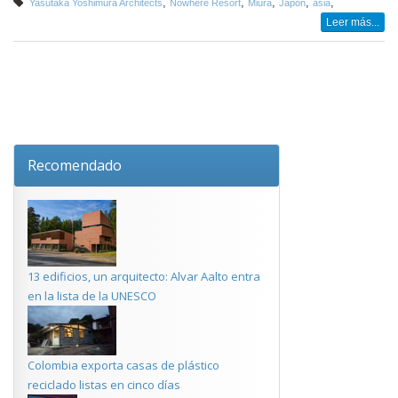
,
,
,
,
,
Yasutaka Yoshimura Architects
Nowhere Resort
Miura
Japón
asia
Leer más...
Recomendado
13 edificios, un arquitecto: Alvar Aalto entra
en la lista de la UNESCO
Colombia exporta casas de plástico
reciclado listas en cinco días