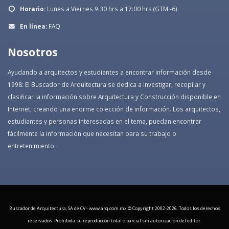
Horario:
Lunes a Viernes 9:30 hrs a 17:00 hrs (GTM -6)
En línea:
FAQ
Nosotros
Ayudando a arquitectos y estudiantes a encontrar información desde
1998: El Buscador de Arquitectura se dedica a investigar, recopilar y
clasificar la información sobre Arquitectura y Construcción disponible en
Internet, creando una enorme colección de información. Los arquitectos,
estudiantes y personas interesadas en el tema, puedan encontrar
fácilmente la información que necesitan para su trabajo o
entretenimiento.
Buscador de Arquitectura, SA de CV - www.arq.com.mx © Copyright 2002-
2026. Todos los derechos
reservados. Prohibida su reproduccón total o parcial sin autorización del editor.