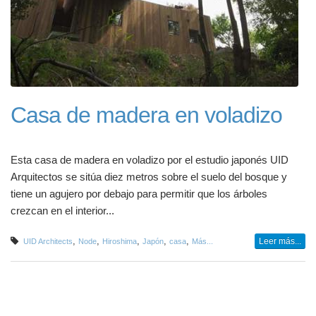
Casa de madera en voladizo
Esta casa de madera en voladizo por el estudio japonés UID
Arquitectos se sitúa diez metros sobre el suelo del bosque y
tiene un agujero por debajo para permitir que los árboles
crezcan en el interior...
,
,
,
,
,
Leer más...
UID Architects
Node
Hiroshima
Japón
casa
Más...