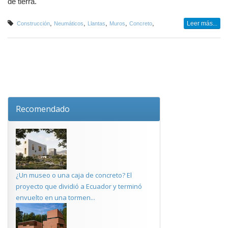
de tierra.
,
,
,
,
,
Leer más...
Construcción
Neumáticos
Llantas
Muros
Concreto
Recomendado
¿Un museo o una caja de concreto? El
proyecto que dividió a Ecuador y terminó
envuelto en una tormen...