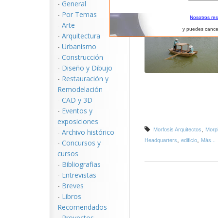
-
General
-
Por Temas
Nosotros re
-
Arte
y puedes cance
-
Arquitectura
-
Urbanismo
-
Construcción
-
Diseño y Dibujo
-
Restauración y
Remodelación
-
CAD y 3D
-
Eventos y
exposiciones
,
Morfosis Arquitectos
Morph
-
Archivo histórico
,
,
Headquarters
edificio
Más...
-
Concursos y
cursos
-
Bibliografias
-
Entrevistas
-
Breves
-
Libros
Recomendados
-
Proyectos