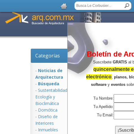
Boletín de Ar
Categorías
Noticias de Arquitec
Suscribete
GRATIS
al 
quincenalmente en
-
Noticias de
Arquitectura
electrónico
,
planos, bl
-
Búsqueda
software
y
eventos
sob
-
Sustentabilidad,
Ecologí­a y
Tu Nombre:
Bioclimática
Tu Apellido:
-
Domótica
Tu Email:
-
Diseño de
Interiores
NOTICIAS:
-
Inmuebles