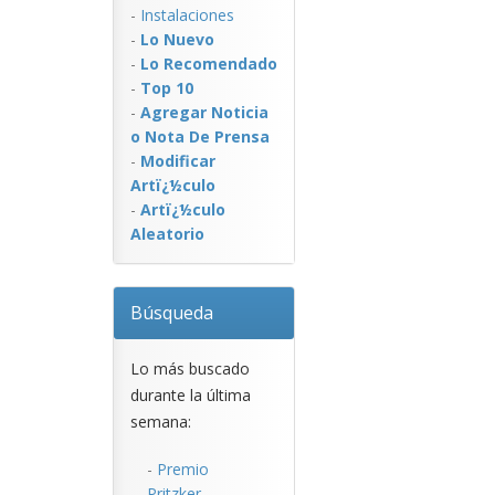
-
Instalaciones
-
Lo Nuevo
-
Lo Recomendado
-
Top 10
-
Agregar Noticia
o Nota De Prensa
-
Modificar
Artï¿½culo
-
Artï¿½culo
Aleatorio
Búsqueda
Lo más buscado
durante la última
semana:
-
Premio
Pritzker