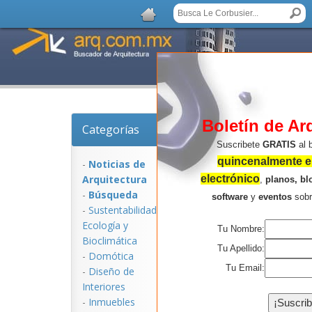
Boletín de Ar
Categorías
Noticias de Arquitec
Suscribete
GRATIS
al 
quincenalmente en
-
Noticias de
Arquitectura
electrónico
,
planos, bl
-
Búsqueda
software
y
eventos
sob
-
Sustentabilidad,
Ecologí­a y
Tu Nombre:
Bioclimática
Tu Apellido:
-
Domótica
Tu Email:
-
Diseño de
Interiores
NOTICIAS:
-
Inmuebles