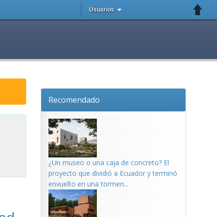
Usuarios
Recomendado
¿Un museo o una caja de concreto? El
proyecto que dividió a Ecuador y terminó
envuelto en una tormen...