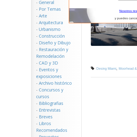
-
General
-
Por Temas
Nosotros re
-
Arte
y puedes cance
-
Arquitectura
-
Urbanismo
-
Construcción
-
Diseño y Dibujo
-
Restauración y
Remodelación
-
CAD y 3D
,
-
Eventos y
Desing Miami
Moorhead &
exposiciones
-
Archivo histórico
-
Concursos y
cursos
-
Bibliografias
-
Entrevistas
-
Breves
-
Libros
Recomendados
-
Proyectos