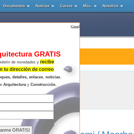
Documentos
Noticias
Cursos
Más..
Nosotros
[
Cerrar
]
quitectura GRATIS
tura : Moorhead
recibe
boletín de novedades y
 tu dirección de correo
oques, detalles, enlaces
,
noticias
,
Moorhead
re
Arquitectura
y
Construcción.
Resultados de la búsqueda .