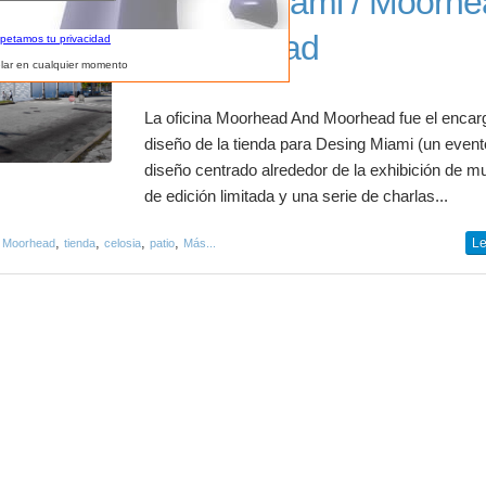
Desing Miami / Moorh
y Moorhead
spetamos tu privacidad
lar en cualquier momento
La oficina Moorhead And Moorhead fue el encar
diseño de la tienda para Desing Miami (un event
diseño centrado alrededor de la exhibición de m
de edición limitada y una serie de charlas...
,
,
,
,
Le
 Moorhead
tienda
celosia
patio
Más...