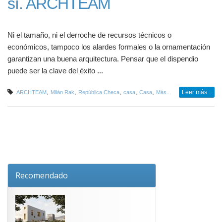
sí. ARCHTEAM
Ni el tamaño, ni el derroche de recursos técnicos o
económicos, tampoco los alardes formales o la ornamentación
garantizan una buena arquitectura. Pensar que el dispendio
puede ser la clave del éxito ...
,
,
,
,
,
Leer más...
ARCHTEAM
Milán Rak
República Checa
casa
Casa
Más...
Recomendado