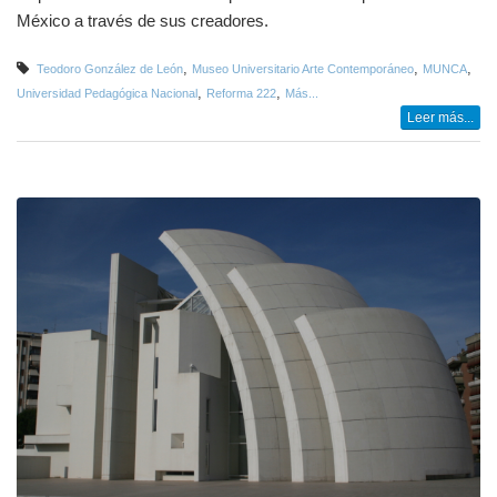
México a través de sus creadores.
,
,
,
Teodoro González de León
Museo Universitario Arte Contemporáneo
MUNCA
,
,
Universidad Pedagógica Nacional
Reforma 222
Más...
Leer más...