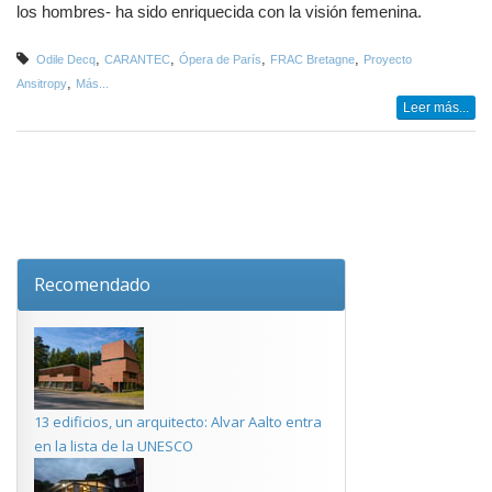
los hombres- ha sido enriquecida con la visión femenina.
,
,
,
,
Odile Decq
CARANTEC
Ópera de París
FRAC Bretagne
Proyecto
,
Ansitropy
Más...
Leer más...
Recomendado
13 edificios, un arquitecto: Alvar Aalto entra
en la lista de la UNESCO