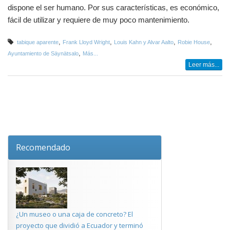
dispone el ser humano. Por sus características, es económico,
fácil de utilizar y requiere de muy poco mantenimiento.
,
,
,
,
tabique aparente
Frank Lloyd Wright
Louis Kahn y Alvar Aalto
Robie House
,
Ayuntamiento de Säynätsalo
Más...
Leer más...
Recomendado
¿Un museo o una caja de concreto? El
proyecto que dividió a Ecuador y terminó