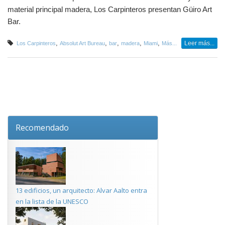
material principal madera, Los Carpinteros presentan Güiro Art
Bar.
,
,
,
,
,
Leer más...
Los Carpinteros
Absolut Art Bureau
bar
madera
Miami
Más...
Recomendado
13 edificios, un arquitecto: Alvar Aalto entra
en la lista de la UNESCO