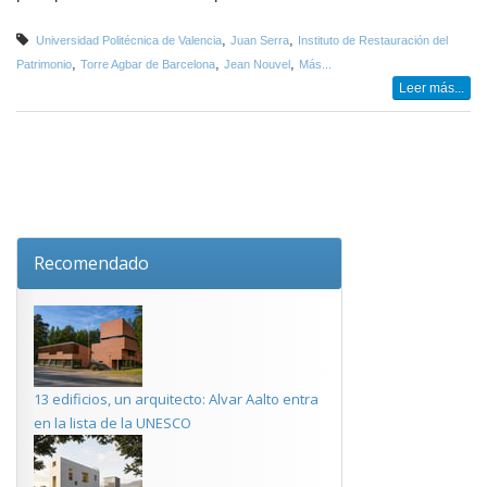
,
,
Universidad Politécnica de Valencia
Juan Serra
Instituto de Restauración del
,
,
,
Patrimonio
Torre Agbar de Barcelona
Jean Nouvel
Más...
Leer más...
Recomendado
13 edificios, un arquitecto: Alvar Aalto entra
en la lista de la UNESCO