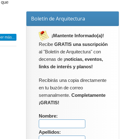
 que
Boletín de Arquitectura
¡Mantente Informado(a)!
er más...
Recibe
GRATIS una suscripción
al "Boletín de Arquitectura" con
decenas de
¡noticias, eventos,
links de interés y planos!
Recibirás una copia directamente
en tu buzón de correo
semanalmente.
Completamente
¡GRATIS!
Nombre:
Apellidos: