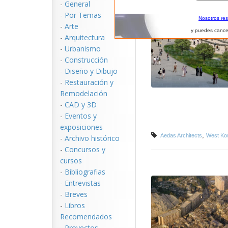
-
General
-
Por Temas
Nosotros re
-
Arte
y puedes cance
-
Arquitectura
-
Urbanismo
-
Construcción
-
Diseño y Dibujo
-
Restauración y
Remodelación
-
CAD y 3D
-
Eventos y
exposiciones
,
Aedas Architects
West Ko
-
Archivo histórico
-
Concursos y
cursos
-
Bibliografias
-
Entrevistas
-
Breves
-
Libros
Recomendados
-
Proyectos