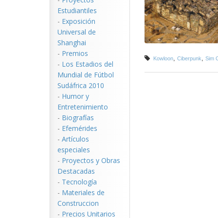
Estudiantiles
-
Exposición
Universal de
Shanghai
-
Premios
,
,
Kowloon
Ciberpunk
Sim C
-
Los Estadios del
Mundial de Fútbol
Sudáfrica 2010
-
Humor y
Entretenimiento
-
Biografías
-
Efemérides
-
Artículos
especiales
-
Proyectos y Obras
Destacadas
-
Tecnología
-
Materiales de
Construccion
-
Precios Unitarios