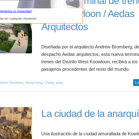
Nueva Terminal de tren
West Kowloon / Aedas
spetamos tu privacidad
lar en cualquier momento
Arquitectos
Diseñada por el arquitecto Andrew Bromberg, de
despacho Aedas arquitectos, esta nueva termina
trenes del Distrito West Koowloon, recibirá a los
pasajeros procedentes del resto del mundo.
,
,
,
,
Le
wloon Terminus
Hong Kong
China
asia
La ciudad de la anarqu
Una ilustración de la ciudad amurallada de Kowl