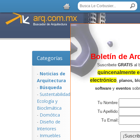
Boletín de Ar
Categorías
Noticias de Arquitec
Suscribete
GRATIS
al 
quincenalmente en
-
Noticias de
Arquitectura
electrónico
,
planos, bl
-
Búsqueda
software
y
eventos
sob
-
Sustentabilidad,
Ecologí­a y
Tu Nombre:
Bioclimática
Tu Apellido:
-
Domótica
Tu Email:
-
Diseño de
Interiores
NOTICIAS:
-
Inmuebles