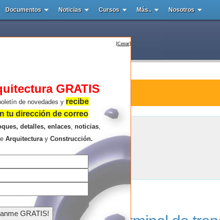
Documentos
Noticias
Cursos
Más..
Nosotros
[
Cerrar
]
quitectura GRATIS
tura : Kowloon
recibe
boletín de novedades y
 tu dirección de correo
oques, detalles, enlaces
,
noticias
,
Kowloon
re
Arquitectura
y
Construcción.
Resultados de la búsqueda .