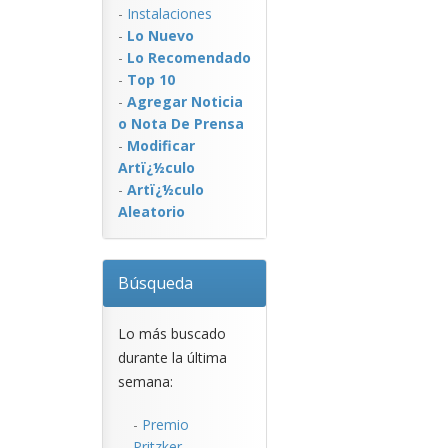
-
Instalaciones
-
Lo Nuevo
-
Lo Recomendado
-
Top 10
-
Agregar Noticia
o Nota De Prensa
-
Modificar
Artï¿½culo
-
Artï¿½culo
Aleatorio
Búsqueda
Lo más buscado
durante la última
semana:
-
Premio
Pritzker