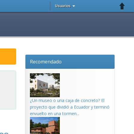
Usuarios
Recomendado
¿Un museo o una caja de concreto? El
proyecto que dividió a Ecuador y terminó
envuelto en una tormen...