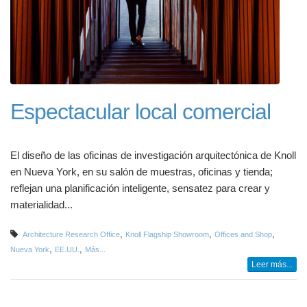
Espectacular local comercial
El diseño de las oficinas de investigación arquitectónica de Knoll
en Nueva York, en su salón de muestras, oficinas y tienda;
reflejan una planificación inteligente, sensatez para crear y
materialidad...
,
,
,
Architecture Research Office
Knoll Flagship Showroom
Offices and Shop
,
,
Nueva York
EE.UU.
Más...
Leer más...