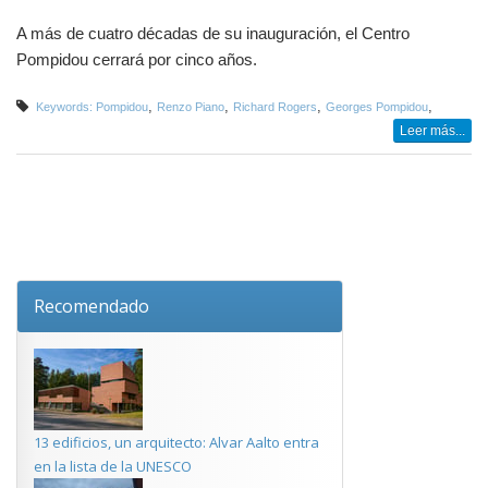
A más de cuatro décadas de su inauguración, el Centro
Pompidou cerrará por cinco años.
,
,
,
,
Keywords: Pompidou
Renzo Piano
Richard Rogers
Georges Pompidou
Leer más...
Recomendado
13 edificios, un arquitecto: Alvar Aalto entra
en la lista de la UNESCO